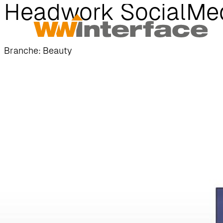
Headwork SocialMe
Branche: Beauty
Startseite
/
Alle Projekte
/
Headwork SocialMedia