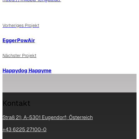
Vorheriges Projekt
EggerPowAir
Nächster Projekt
Happydog Happyme
Kontakt
Straß 21; A-5301 Eugendorf; Österreich
+43 6225 27100-0