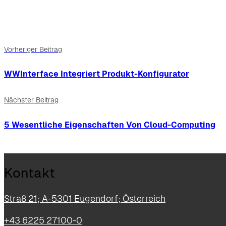
Vorheriger Beitrag
WWInterface Integriert Produkt-Konfigurator
Nächster Beitrag
5 Wesentliche Eigenschaften Von Cloud-Computing
Kontakt
Straß 21; A-5301 Eugendorf; Österreich
+43 6225 27100-0