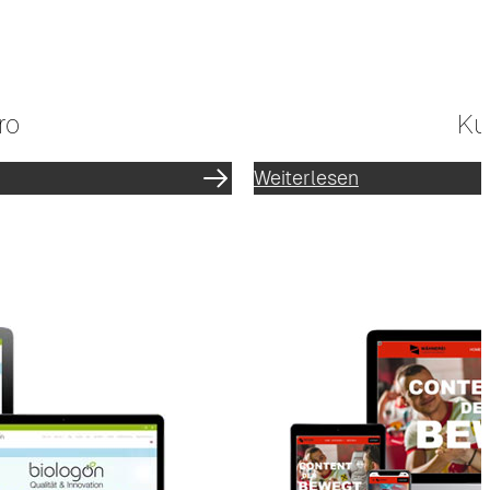
ro
Ku
Weiterlesen