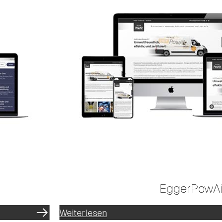
EggerPowAi
Weiterlesen