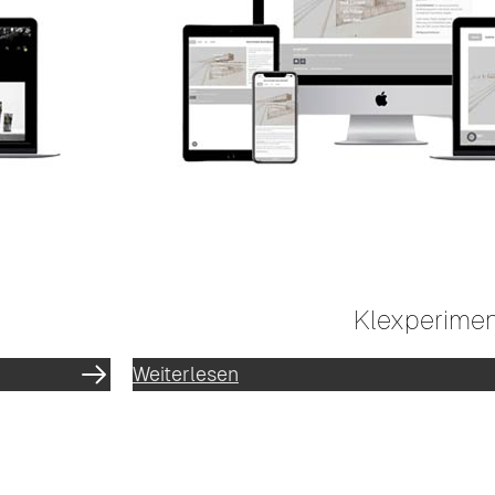
Klexperime
Weiterlesen